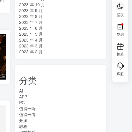
件！
2023 年 10 月
2023 年 9 月
昼夜
2023 年 8 月
2023 年 7 月
2023 年 6 月
2023 年 5 月
签到
2023 年 4 月
2023 年 3 月
2023 年 2 月
抽奖
客服
电视播放阿里云盘视频 当贝播放器TV版
Google Chrome v108.0.5359.125增强版
分类
AI
APP
PC
值得一听
值得一看
开源
教程
自学教程