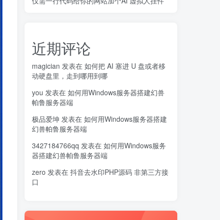
仅需一行代码给你的网站加个AI 虚拟人挂件
软件截图
此版特点
官方功能
近期评论
magician
发表在
如何把 AI 塞进 U 盘或者移
动硬盘里，走到哪用到哪
you
发表在
如何用Windows服务器搭建幻兽
帕鲁服务器端
极品爱坤
发表在
如何用Windows服务器搭建
幻兽帕鲁服务器端
3427184766qq
发表在
如何用Windows服务
器搭建幻兽帕鲁服务器端
zero
发表在
抖音去水印PHP源码 非第三方接
口