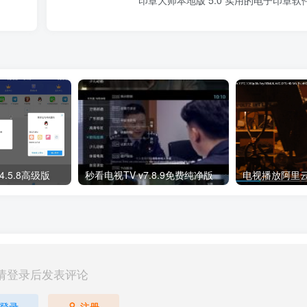
印章大师本地版 5.0 实用的电子印章软
.5.8高级版
秒看电视TV v7.8.9免费纯净版
请登录后发表评论
登录
注册