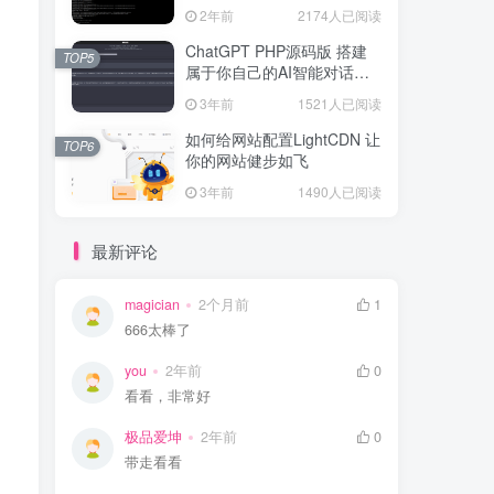
2年前
2174人已阅读
ChatGPT PHP源码版 搭建
TOP5
属于你自己的AI智能对话网
站
3年前
1521人已阅读
如何给网站配置LightCDN 让
TOP6
你的网站健步如飞
3年前
1490人已阅读
最新评论
magician
2个月前
1
666太棒了
you
2年前
0
看看，非常好
极品爱坤
2年前
0
带走看看