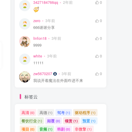
3427184766qq
2年前
0
zero
3年前
0
666谢谢分享
linfon18
3年前
0
9999
white
3年前
0
11111
zw5670207
3年前
0
我说开着魔法在外面咋进不来
标签云
高清
高德
驾考
驱动程序
(0)
(1)
(1)
(1)
餐饮行业
颠覆
领赏
预置
(1)
(0)
(1)
(1)
项目
音频
韩剧
非微擎
(0)
(1)
(0)
(1)