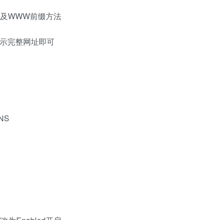
PS及WWW前缀方法
是显示完整网址即可
NS