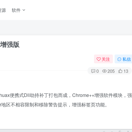
资源
软件
125增强版
关注
私信
0
205
13
shuax便携式Dll劫持补丁打包而成，Chrome++增强软件模块，强
 Player地区不相容限制和移除警告提示，增强标签页功能。