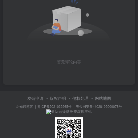
暂无评论内容
友链申请
版权声明
侵权处理
网站地图
©
知遇博客
｜
粤ICP备2021032965号
｜
粤公网安备44028102000078号
蓝队云提供免费虚拟主机