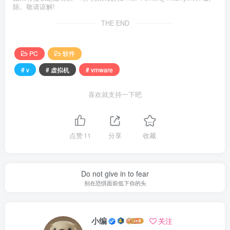
除。敬请谅解!
THE END
PC
软件
# v
# 虚拟机
# vmware
喜欢就支持一下吧
点赞
11
分享
收藏
Do not give in to fear
别在恐惧面前低下你的头
小编
关注