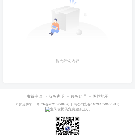
暂无评论内容
友链申请
版权声明
侵权处理
网站地图
©
知遇博客
｜
粤ICP备2021032965号
｜
粤公网安备44028102000078号
蓝队云提供免费虚拟主机