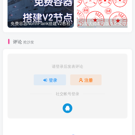
免费容器NorthFlank搭建V2教程
印
评论
抢沙发
请登录后发表评论
登录
注册
社交帐号登录