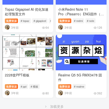
Topaz Gigapixel AI 优化加速
小米Redmi Note 11
处理预置文件
Pro（Pissarro）ENG固件（工
程Rom）
免费资源
# topaz
# gigapixel
# 预置
免费资源
# redmi
# note
3年前
3年前
64
126
2228套PPT模板
Realme Q5 5G RMX3478 固
件
免费资源
# ppt
# 模板
免费资源
# realme
3年前
3年前
80
392
加载更多