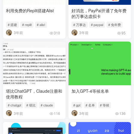
利用免费的Replit搭建Alist
好消息，PayPal开通了免年费
的万事达虚拟卡
# 搭建
# replit
# alist
# 万事达
# paypal
# 免年费
3年前
3年前
310
95
堪比ChatGPT，Claude注册和
加入GPT-4等候名单
使用教程
# chatgpt
# 堪比
# claude
# gpt
# 名单
# 等候
3年前
3年前
116
136