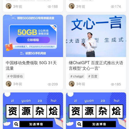
3年前
3年前
188
174
中国移动免费领取 50G 31天
继ChatGPT 百度正式推出大语
流量
言模型”文心一言”
# 中国移动
# chatgpt
# 百度
3年前
3年前
209
185