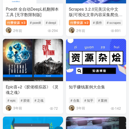
Poedit 全自动DeepL机翻脚本
Scrapes 3.2.0完美汉化中文
工具 [无字数限制版]
版|可视化文章内容采集爬虫
WordPress插件
付费资源
3
# poedit
# deepl
# 机翻
付费资源
2
# 插件
# scrapes
￥
￥
2年前
2年前
294
891
Epic喜+2《胶佬模拟器》《灵
知乎赚钱案例大合集
魂之魂》
# epic
# 胶佬
# 之魂
# 合集
# 知乎
# 案例
3年前
3年前
72
142