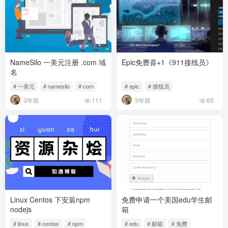
NameSilo 一美元注册 .com 域
Epic免费喜+1《911接线员》
名
# 一美元
# namesilo
# com
# epic
# 接线员
3年前
3年前
111
65
Linux Centos 下安装npm
免费申请一个美国edu学生邮
nodejs
箱
# linux
# centos
# npm
# edu
# 邮箱
# 免费