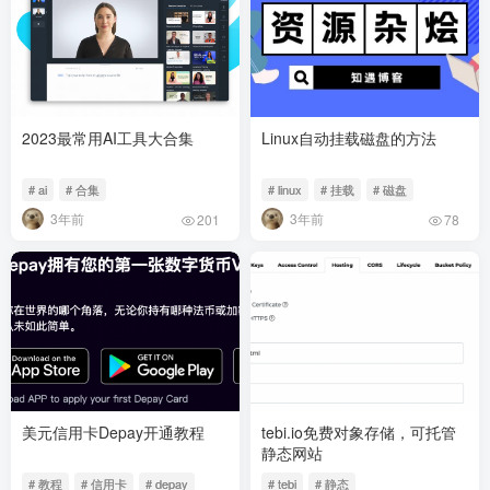
2023最常用AI工具大合集
Linux自动挂载磁盘的方法
# ai
# 合集
# linux
# 挂载
# 磁盘
3年前
3年前
201
78
美元信用卡Depay开通教程
tebi.io免费对象存储，可托管
静态网站
# 教程
# 信用卡
# depay
# tebi
# 静态