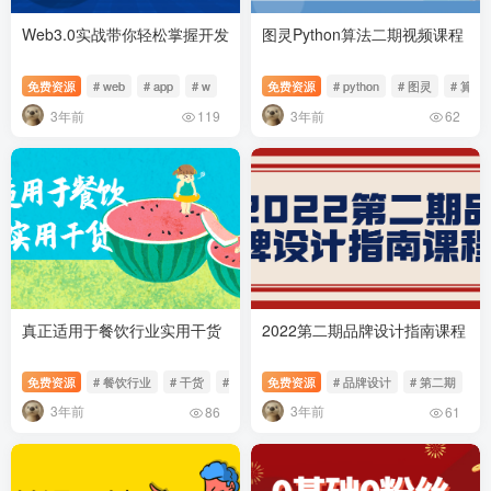
Web3.0实战带你轻松掌握开发
图灵Python算法二期视频课程
免费资源
# web
# app
# w
免费资源
# python
# 图灵
# 算法
3年前
3年前
119
62
真正适用于餐饮行业实用干货
2022第二期品牌设计指南课程
免费资源
# 餐饮行业
# 干货
# 实用
免费资源
# 品牌设计
# 第二期
3年前
3年前
86
61