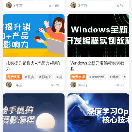
3年前
3年前
169
84
扎实提升销售力+产品力+影响
Windows全新开发编程实例教
力
程
免费资源
# 扎实
# 影响力
# 提升
免费资源
# windows
# 编程
# 实
3年前
3年前
73
90