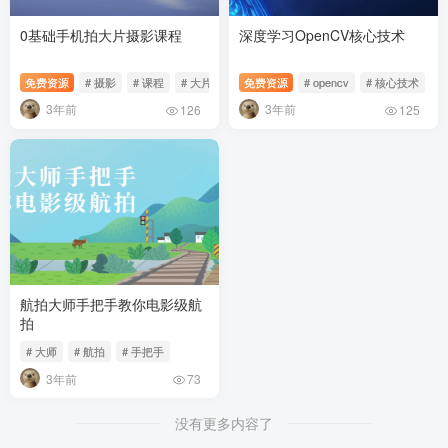
0基础手机拍大片摄影课程
深度学习OpenCV核心技术
免费资源
# 摄影
# 课程
# 大片
免费资源
# opencv
# 核心技术
#
3年前
3年前
126
125
航拍大师手把手教你电影级航
拍
# 大师
# 航拍
# 手把手
3年前
73
没有更多内容了