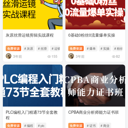
灰原丝滑运镜剪辑实战课程
0基础0粉丝0流量爆单实操
免费资源
# 灰原
# 丝滑
# 运镜
免费资源
# 爆单
# 实操
# 粉丝
3年前
3年前
155
82
PLC编程入门精通73节全套教
CPBA商业分析师能力证书班
程
免费资源
# 编程
# plc
免费资源
# 证书
# 商业