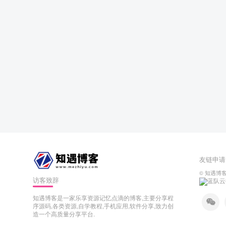
友链申请
©
知遇博
访客致辞
蓝队云
知遇博客是一家乐享资源记忆点滴的博客,主要分享程
序源码,各类资源,自学教程,手机应用,软件分享,致力创
造一个高质量分享平台.