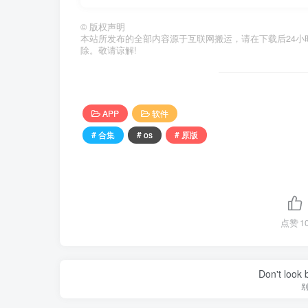
©
版权声明
本站所发布的全部内容源于互联网搬运，请在下载后24小时内删除
除。敬请谅解!
APP
软件
# 合集
# os
# 原版
点赞
1
Don't look 