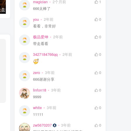
magician
2个月前
1
666太棒了
电视播放阿里云盘视频 当贝播放器TV版
Google Chrome v108.0.5359.125增强版
you
2年前
0
看看，非常好
极品爱坤
2年前
0
带走看看
3427184766qq
2年前
0
zero
3年前
0
666谢谢分享
linfon18
3年前
0
9999
white
3年前
0
11111
zw5670207
3年前
0