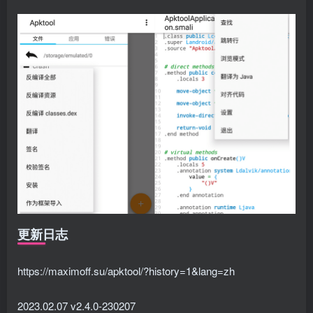
更新日志
https://maximoff.su/apktool/?history=1&lang=zh
2023.02.07 v2.4.0-230207