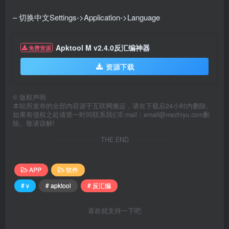
– 切换中文Settings->Application->Language
Apktool M v2.4.0反汇编神器
免费资源
资源下载
©
版权声明
本站所发布的全部内容源于互联网搬运，请在下载后24小时内删除。
如果有侵权之处请第一时间联系我们E-mail：email@mezhiyu.com删
除。敬请谅解!
THE END
APP
软件
# v
# apktool
# 反汇编
喜欢就支持一下吧