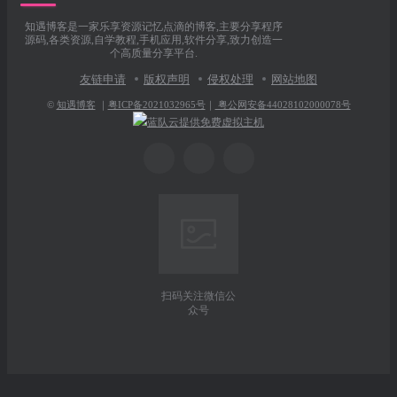
知遇博客是一家乐享资源记忆点滴的博客,主要分享程序
源码,各类资源,自学教程,手机应用,软件分享,致力创造一
个高质量分享平台.
友链申请
版权声明
侵权处理
网站地图
©
知遇博客
｜
粤ICP备2021032965号
｜
粤公网安备44028102000078号
蓝队云提供免费虚拟主机
扫码关注微信公
众号