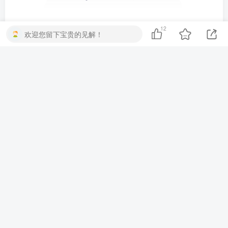
12
欢迎您留下宝贵的见解！
暂无评论内容
友链申请
版权声明
侵权处理
网站地图
©
知遇博客
｜
粤ICP备2021032965号
｜
粤公网安备44028102000078号
蓝队云提供免费虚拟主机
扫码关注微信公
众号