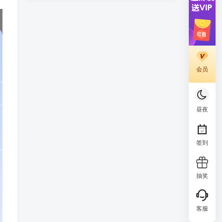
会员
昼夜
签到
抽奖
客服