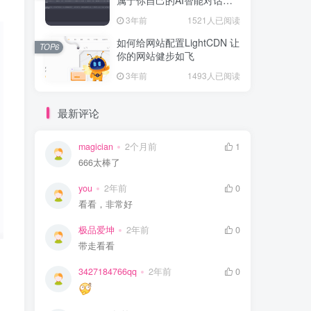
站
3年前
1521人已阅读
如何给网站配置LightCDN 让
TOP6
你的网站健步如飞
3年前
1493人已阅读
最新评论
magician
2个月前
1
666太棒了
you
2年前
0
看看，非常好
极品爱坤
2年前
0
带走看看
3427184766qq
2年前
0