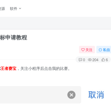
资源
软件
标申请教程
关注
私信
0
204
6
∶
王者赛宝
​，关注小程序后点击我的比赛​。