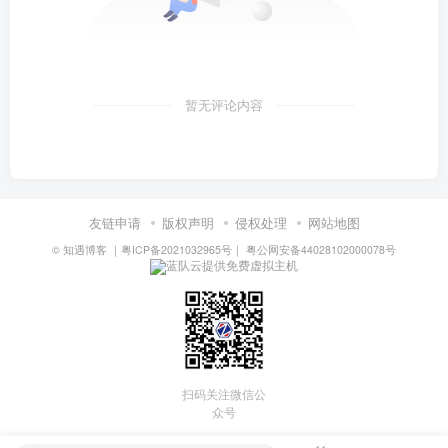
暂无评论内容
友链申请
版权声明
侵权处理
网站地图
©
知遇博客
｜
粤ICP备2021032965号
｜
粤公网安备44028102000078号
蓝队云提供免费虚拟主机
扫码关注微信公
众号