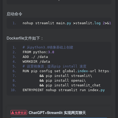
启动命令
nohup streamlit main.
py
>
steamlit.
log
2
>
&
1
 &
Dockerfile文件如下：
# 从python3.8镜像基础上创建
FROM python:
3.8
ADD ./ /data
WORKDIR /data
# 设置镜像源，提高pip install 速度
RUN pip config set global.
index
-url https
://p
&&
 pip install streamlit\
&&
 pip install openai\
&&
 pip install streamlit_chat
ENTRYPOINT nohup streamlit run index.
py
ChatGPT+Streamlit 实现网页聊天
免费资源