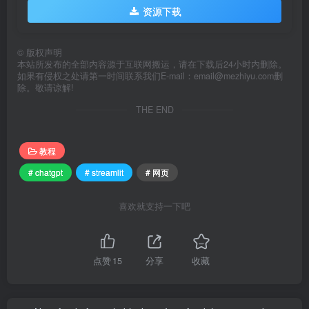
资源下载
©
版权声明
本站所发布的全部内容源于互联网搬运，请在下载后24小时内删除。
如果有侵权之处请第一时间联系我们E-mail：email@mezhiyu.com删
除。敬请谅解!
THE END
教程
# chatgpt
# streamlit
# 网页
喜欢就支持一下吧
点赞
15
分享
收藏