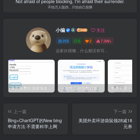
Not afraid of people blocking, I'm afraid their surrender.
不怕万人阻挡，只怕自己投降
小编
关注
255
5
2
7.3W+
这家伙很懒，什么都没有写...
永久免费的顶级域名 eu.org 申请教程
一款性压抑指数计算器源码
上一篇
下一篇
Bing+ChartGPT的New bing
美团外卖环游袋鼠领28减18
申请方法 不需要科学上网
元券