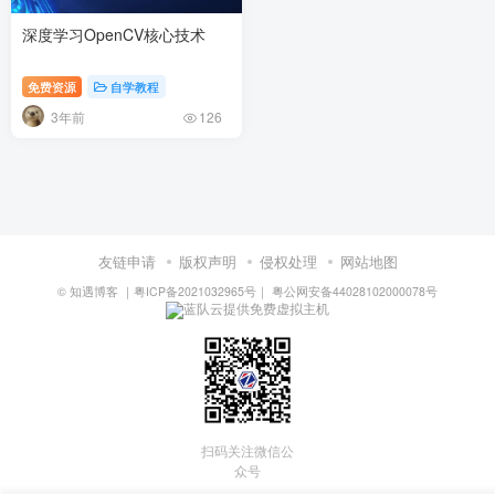
深度学习OpenCV核心技术
免费资源
自学教程
3年前
126
友链申请
版权声明
侵权处理
网站地图
©
知遇博客
｜
粤ICP备2021032965号
｜
粤公网安备44028102000078号
蓝队云提供免费虚拟主机
扫码关注微信公
众号