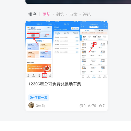
排序
更新
浏览
点赞
评论
12306积分可免费兑换动车票
值得一看
3年前
0
79
7