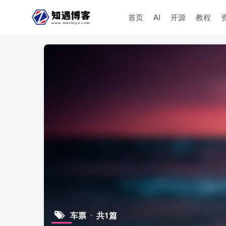
首页
AI
开源
教程
车票
共1篇