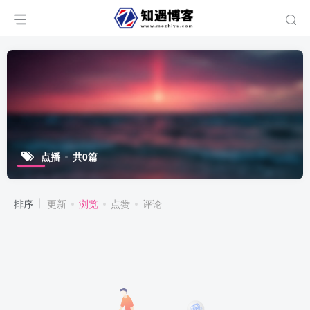
点播
共0篇
排序
更新
浏览
点赞
评论