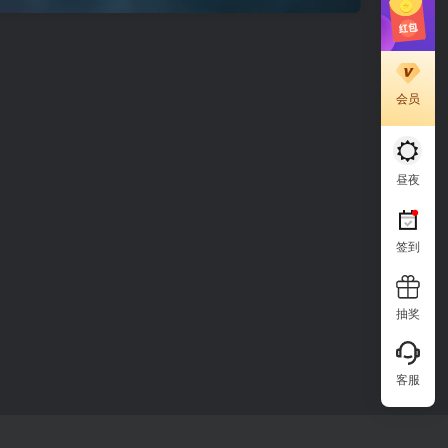
会员
昼夜
签到
抽奖
客服