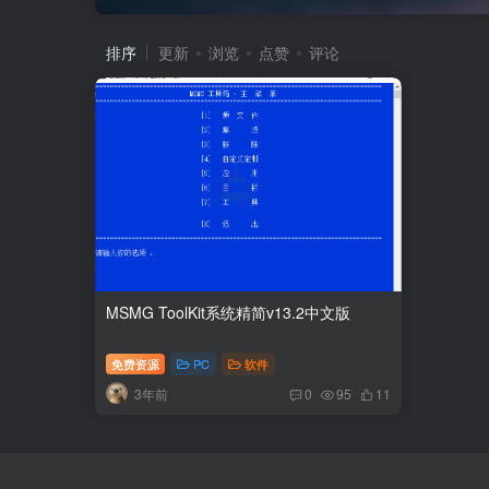
排序
更新
浏览
点赞
评论
MSMG ToolKit系统精简v13.2中文版
免费资源
PC
软件
3年前
0
95
11