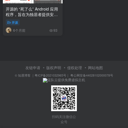
开源的 “死了么” Android 应用
程序，旨在为独居者提供安全
保障，以防发生意外或紧急情
开源
况时无法及时求助。
6个月前
93
友链申请
版权声明
侵权处理
网站地图
©
知遇博客
｜
粤ICP备2021032965号
｜
粤公网安备44028102000078号
蓝队云提供免费虚拟主机
扫码关注微信公
众号