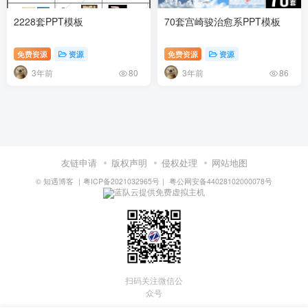
2228套PPT模板
70套宫崎骏治愈系PPT模板
免费资源
资源
免费资源
资源
3年前
3年前
80
86
友链申请
版权声明
侵权处理
网站地图
©
知遇博客
｜
粤ICP备2021032965号
｜
粤公网安备44028102000078号
蓝队云提供免费虚拟主机
扫码关注微信公
众号