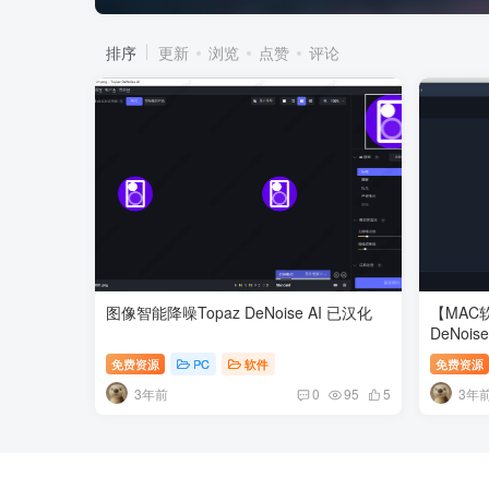
排序
更新
浏览
点赞
评论
图像智能降噪Topaz DeNoise AI 已汉化
【MAC
DeNoise
免费资源
PC
软件
免费资源
3年前
3年
0
95
5