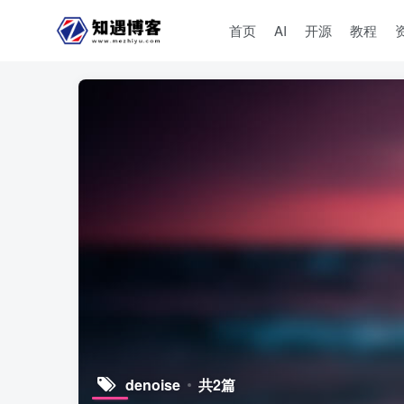
首页
AI
开源
教程
denoise
共2篇