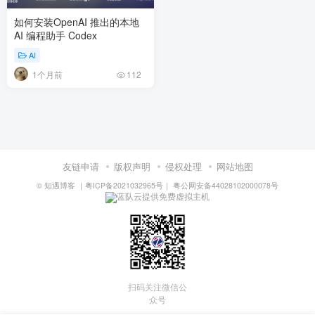
如何安装OpenAI 推出的本地
AI 编程助手 Codex
AI
1个月前
112
友链申请
版权声明
侵权处理
网站地图
©
知遇博客
｜
粤ICP备2021032965号
｜
粤公网安备44028102000078号
蓝队云提供免费虚拟主机
扫码关注微信公
众号