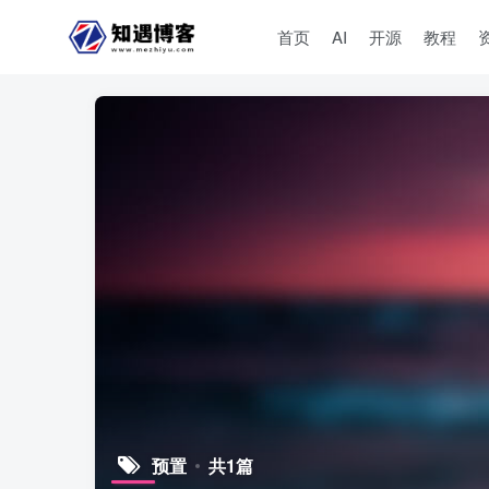
首页
AI
开源
教程
预置
共1篇