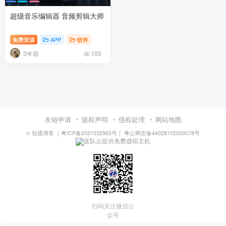
超级音乐编辑器 音频剪辑大师
免费资源
APP
软件
3年前
105
友链申请
版权声明
侵权处理
网站地图
©
知遇博客
｜
粤ICP备2021032965号
｜
粤公网安备44028102000078号
蓝队云提供免费虚拟主机
扫码关注微信公
众号