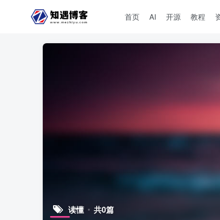
首页
AI
开源
教程
读懂
共0篇