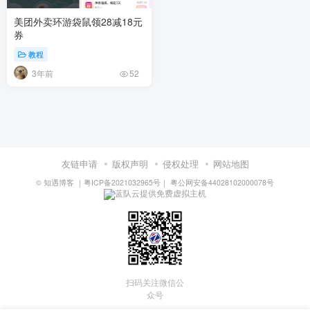
美团外卖环游袋鼠领28减18元
券
教程
3年前
52
友链申请
版权声明
侵权处理
网站地图
©
知遇博客
｜
粤ICP备2021032965号
｜
粤公网安备44028102000078号
蓝队云提供免费虚拟主机
扫码关注微信公
众号