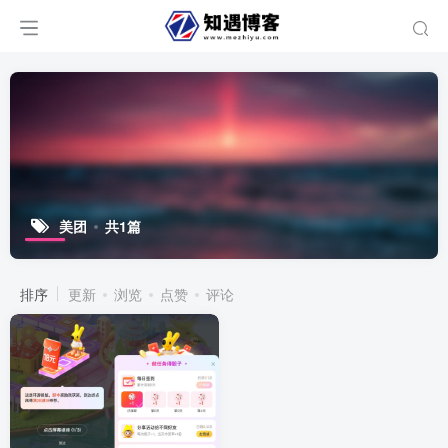
美团
共1篇
排序
更新
浏览
点赞
评论