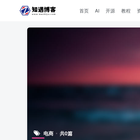
首页
AI
开源
教程
电商
共0篇