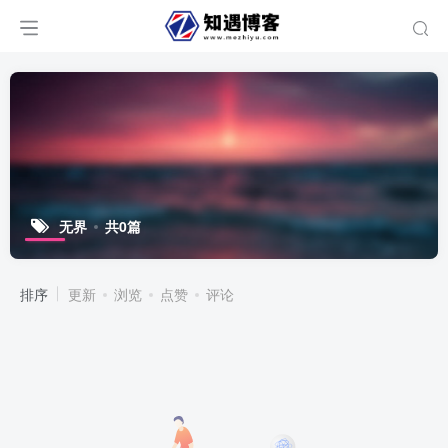
无界
共0篇
排序
更新
浏览
点赞
评论