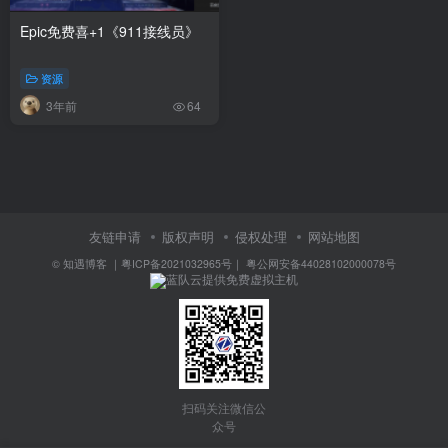
Epic免费喜+1《911接线员》
资源
3年前
64
友链申请
版权声明
侵权处理
网站地图
©
知遇博客
｜
粤ICP备2021032965号
｜
粤公网安备44028102000078号
蓝队云提供免费虚拟主机
扫码关注微信公
众号