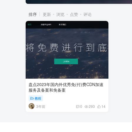
排序
更新
浏览
点赞
评论
盘点2023年国内外优秀免(付)费CDN加速
服务及备案和免备案
教程
3年前
0
293
14