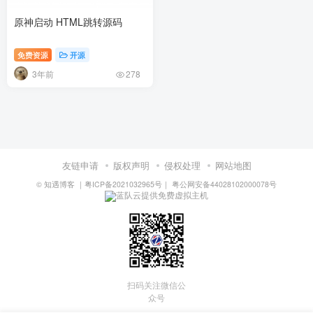
原神启动 HTML跳转源码
免费资源
开源
3年前
278
友链申请
版权声明
侵权处理
网站地图
©
知遇博客
｜
粤ICP备2021032965号
｜
粤公网安备44028102000078号
蓝队云提供免费虚拟主机
扫码关注微信公
众号