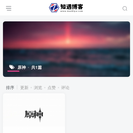
原神
共1篇
排序
更新
浏览
点赞
评论