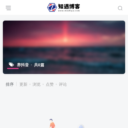
养抖音
共0篇
排序
更新
浏览
点赞
评论