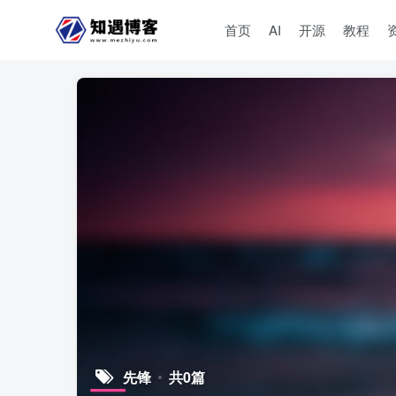
首页
AI
开源
教程
先锋
共0篇